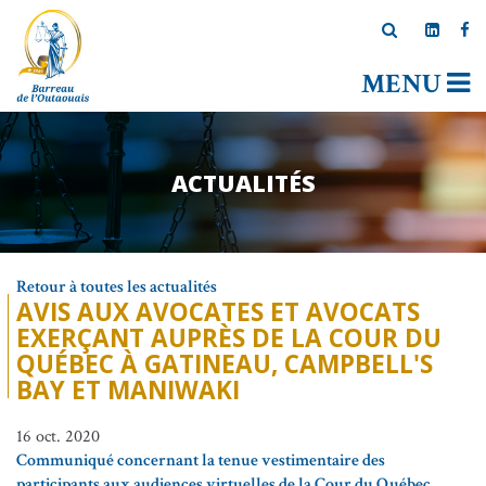
MENU
ACTUALITÉS
Retour à toutes les actualités
AVIS AUX AVOCATES ET AVOCATS
EXERÇANT AUPRÈS DE LA COUR DU
QUÉBEC À GATINEAU, CAMPBELL'S
BAY ET MANIWAKI
16 oct. 2020
Communiqué concernant la tenue vestimentaire des
participants aux audiences virtuelles de la Cour du Québec