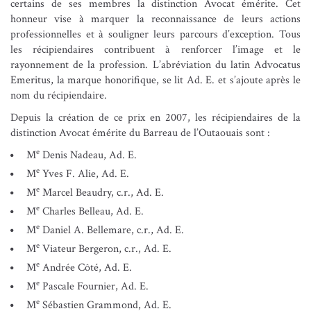
certains de ses membres la distinction Avocat émérite. Cet
honneur vise à marquer la reconnaissance de leurs actions
professionnelles et à souligner leurs parcours d’exception. Tous
les récipiendaires contribuent à renforcer l’image et le
rayonnement de la profession. L’abréviation du latin Advocatus
Emeritus, la marque honorifique, se lit Ad. E. et s’ajoute après le
nom du récipiendaire.
Depuis la création de ce prix en 2007, les récipiendaires de la
distinction Avocat émérite du Barreau de l’Outaouais sont :
e
M
Denis Nadeau, Ad. E.
e
M
Yves F. Alie, Ad. E.
e
M
Marcel Beaudry, c.r., Ad. E.
e
M
Charles Belleau, Ad. E.
e
M
Daniel A. Bellemare, c.r., Ad. E.
e
M
Viateur Bergeron, c.r., Ad. E.
e
M
Andrée Côté, Ad. E.
e
M
Pascale Fournier, Ad. E.
e
M
Sébastien Grammond, Ad. E.