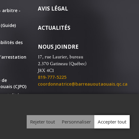
AVIS LÉGAL
 arbitre -
 (Guide)
ACTUALITÉS
bilités des
NOUS JOINDRE
17, rue Laurier, bureau
’arrestation
2.370 Gatineau (Québec)
J8X 4C1
819-777-5225
e de
coordonnatrice@barreauoutaouais.qc.ca
ouais (CJPO)
rentalité
SUIVEZ-NOUS
nautaires
Rejeter tout
Personnaliser
Accepter tout