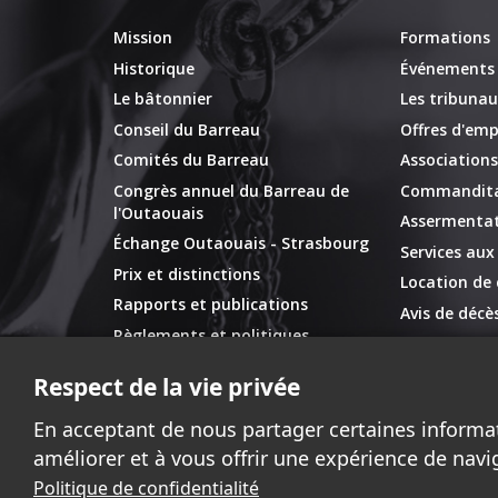
Mission
Formations
Historique
Événements
Le bâtonnier
Les tribunau
Conseil du Barreau
Offres d'emp
Comités du Barreau
Associations
Congrès annuel du Barreau de
Commandita
l'Outaouais
Assermentat
Échange Outaouais - Strasbourg
Services au
Prix et distinctions
Location de 
Rapports et publications
Avis de décè
Règlements et politiques
Représentation externe
Respect de la vie privée
En acceptant de nous partager certaines informa
améliorer et à vous offrir une expérience de navi
Politique de confidentialité