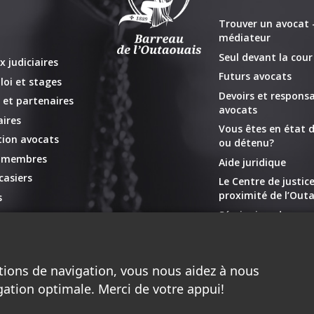
Trouver un avocat -
médiateur
Seul devant la cour
x judiciaires
Futurs avocats
loi et stages
Devoirs et responsa
 et partenaires
avocats
ires
Vous êtes en état d
ion avocats
ou détenu?
x membres
Aide juridique
casiers
Le Centre de justic
proximité de l’Outa
s
Séminaires de copa
Liens utiles
Organismes commu
tions de navigation, vous nous aidez à nous
gation optimale. Merci de votre appui!