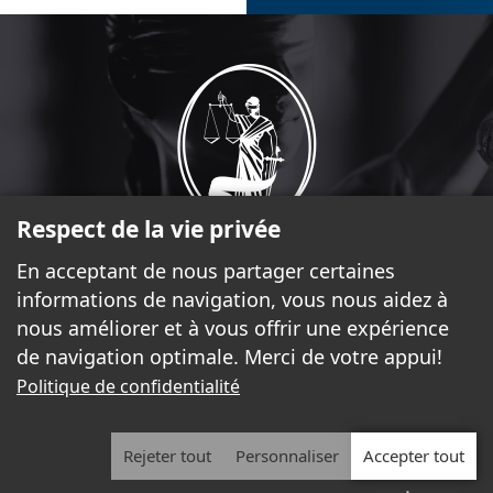
Respect de la vie privée
En acceptant de nous partager certaines
informations de navigation, vous nous aidez à
17, rue Laurier, bureau 2.370 Gatineau (Québec) J8X 4C1
nous améliorer et à vous offrir une expérience
819-777-5225
de navigation optimale. Merci de votre appui!
coordonnatrice@barreauoutaouais.qc.ca
Politique de confidentialité
SUIVEZ-NOUS
Rejeter tout
Personnaliser
Accepter tout
2026 - Tous droits réservés. © Le Barreau de l'Outaouais