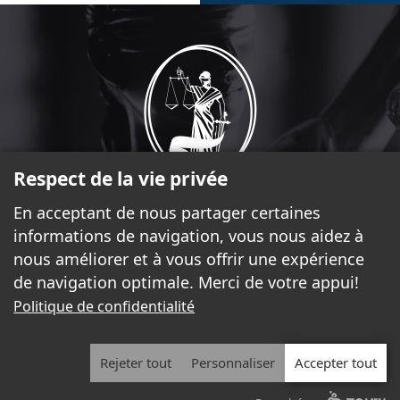
Respect de la vie privée
En acceptant de nous partager certaines
informations de navigation, vous nous aidez à
17, rue Laurier, bureau 2.370 Gatineau (Québec) J8X 4C1
nous améliorer et à vous offrir une expérience
819-777-5225
de navigation optimale. Merci de votre appui!
coordonnatrice@barreauoutaouais.qc.ca
Politique de confidentialité
SUIVEZ-NOUS
Rejeter tout
Personnaliser
Accepter tout
2026 - Tous droits réservés. © Le Barreau de l'Outaouais