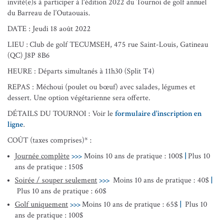
invité(e)s à participer à l'édition 2022 du Tournoi de golf annuel
du Barreau de l’Outaouais.
DATE : Jeudi 18 août 2022
LIEU :
Club de golf TECUMSEH, 475 rue Saint-Louis, Gatineau
(QC) J8P 8B6
HEURE : Départs simultanés à 11h30 (Split T4)
REPAS : Méchoui (poulet ou bœuf) avec salades, légumes et
dessert. Une option végétarienne sera offerte.
DÉTAILS DU TOURNOI : Voir le
formulaire d'inscription en
ligne
.
COÛT (taxes comprises)* :
Journée complète
>>>
Moins 10 ans de pratique : 100$
|
Plus 10
ans de pratique : 150$
Soirée / souper seulement
>>>
Moins 10 ans de pratique : 40$
|
​​​​​​​ Plus 10 ans de pratique : 60$
Golf uniquement
>>>
Moins 10 ans de pratique : 65$
|
​​​​​​​ Plus 10
ans de pratique : 100$​​​​​​​