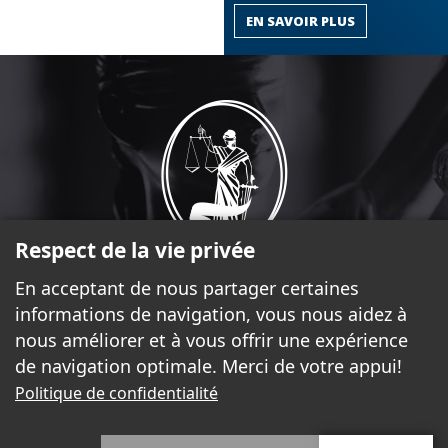
EN SAVOIR PLUS
Respect de la vie privée
En acceptant de nous partager certaines
informations de navigation, vous nous aidez à
17, rue Laurier, bureau 2.370 Gatineau (Québec) J8X 4C1
nous améliorer et à vous offrir une expérience
819-777-5225
de navigation optimale. Merci de votre appui!
coordonnatrice@barreauoutaouais.qc.ca
Politique de confidentialité
SUIVEZ-NOUS