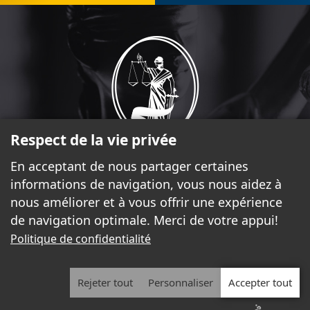
Respect de la vie privée
En acceptant de nous partager certaines
informations de navigation, vous nous aidez à
17, rue Laurier, bureau 2.370 Gatineau (Québec) J8X 4C1
nous améliorer et à vous offrir une expérience
819-777-5225
de navigation optimale. Merci de votre appui!
coordonnatrice@barreauoutaouais.qc.ca
Politique de confidentialité
SUIVEZ-NOUS
Rejeter tout
Personnaliser
Accepter tout
2026 - Tous droits réservés. © Le Barreau de l'Outaouais