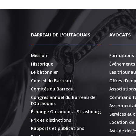
BARREAU DE L'OUTAOUAIS
AVOCATS
Mission
Formations
Historique
Événements
Le bâtonnier
Les tribunau
Conseil du Barreau
Offres d'emp
Comités du Barreau
Associations
Congrès annuel du Barreau de
Commandita
l'Outaouais
Assermentat
Échange Outaouais - Strasbourg
Services au
Prix et distinctions
Location de 
Rapports et publications
Avis de décè